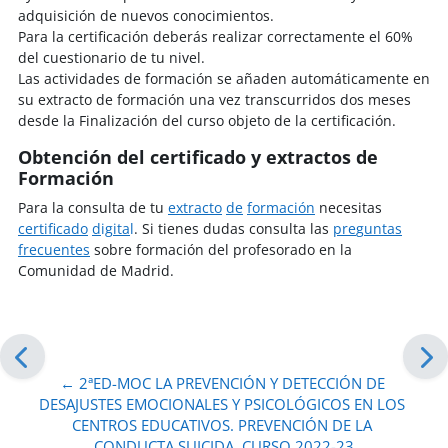
adquisición de nuevos conocimientos.
Para la certificación deberás realizar correctamente el 60%
del cuestionario de tu nivel.
Las actividades de formación se añaden automáticamente en
su extracto de formación una vez transcurridos dos meses
desde la Finalización del curso objeto de la certificación.
Obtención del certificado y extractos de
Formación
Para la consulta de tu
extracto
de
formación
necesitas
certi
fi
cado
d
ig
ita
l
. Si tienes dudas consulta las
pre
g
untas
frecuentes
sobre formación del profesorado en la
Comunidad de Madrid.
← 2ªED-MOC LA PREVENCIÓN Y DETECCIÓN DE 
DESAJUSTES EMOCIONALES Y PSICOLÓGICOS EN LOS 
CENTROS EDUCATIVOS. PREVENCIÓN DE LA 
CONDUCTA SUICIDA. CURSO 2022-23