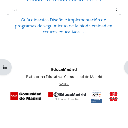
Ir a...
Guía didáctica Diseño e implementación de 
programas de seguimiento de la biodiversidad en 
centros educativos →
Abrir índice del curso
EducaMadrid
-
Plataforma Educativa. Comunidad de Madrid
-
Ayuda
(en ventana nueva)
Certificación
Buzó
de
anóni
conformidad
del Pl
con el
Region
Esquema
contra 
Nacional de
Drogas
Seguridad
la
(categoría
Comuni
MEDIA). El
de Mad
documento
se abrirá en