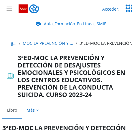
Salta al contenido principal
Ser
Aula_Formación_En Línea_ISMIE
Acceder
)
Ed
Panel lateral
Aula Virtual de EducaMadrid:
Aula_Formación_En Línea_ISMIE
guias_didacticas
MOC LA PREVENCIÓN Y DETECCIÓN DE DESAJUSTES EMOCIONALES Y PSICOLÓGICOS EN LOS CENTROS EDUCATIVOS. PREVENCIÓN DE LA CONDUCTA SUICIDA
3ªED-MOC LA PREVENCIÓN Y
DETECCIÓN DE DESAJUSTES
EMOCIONALES Y PSICOLÓGICOS EN
LOS CENTROS EDUCATIVOS.
PREVENCIÓN DE LA CONDUCTA
SUICIDA. CURSO 2023-24
Libro
Más
3ªED-MOC LA PREVENCIÓN Y DETECCIÓN