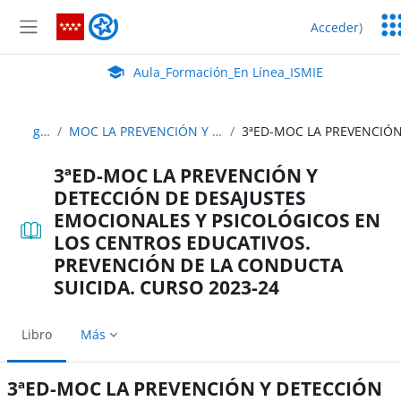
Salta al contenido principal
Ser
Aula_Formación_En Línea_ISMIE
Acceder
)
Ed
Panel lateral
Aula Virtual de EducaMadrid:
Aula_Formación_En Línea_ISMIE
guias_didacticas
MOC LA PREVENCIÓN Y DETECCIÓN DE DESAJUSTES EMOCIONALES Y PSICOLÓGICOS EN LOS CENTROS EDUCATIVOS. PREVENCIÓN DE LA CONDUCTA SUICIDA
3ªED-MOC LA PREVENCIÓN Y
DETECCIÓN DE DESAJUSTES
EMOCIONALES Y PSICOLÓGICOS EN
LOS CENTROS EDUCATIVOS.
PREVENCIÓN DE LA CONDUCTA
SUICIDA. CURSO 2023-24
Libro
Más
3ªED-MOC LA PREVENCIÓN Y DETECCIÓN