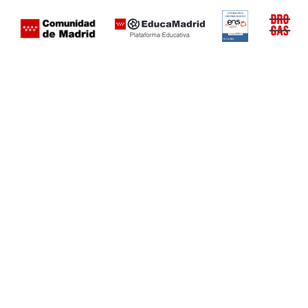
Certificación
Buzón
de
anónimo
conformidad
del Plan
con el
Regional
Esquema
contra las
Nacional de
Drogas de
Seguridad
la
(categoría
Comunid
MEDIA). El
de Madrid