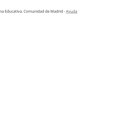
ma Educativa. Comunidad de Madrid
-
Ayuda
(en ventana nueva)