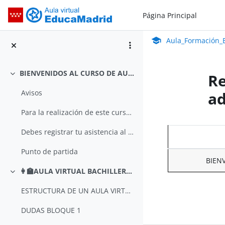
Salta al contenido principal
Página Principal
Aula_Formación_En Línea_ISMIE
Aula Virtual de Educa
Aula_Formación_E
BIENVENIDOS AL CURSO DE AULA VIRTUAL PARA BACHILLERATO A DISTANCIA Y SEMIPRESENCIAL
Re
Colapsar
Avisos
ad
Para la realización de este curso es obligatorio q...
Debes registrar tu asistencia al inicio y fin de c...
Punto de partida
BIEN
👩‍🏫AULA VIRTUAL BACHILLERATO ADULTOS
Colapsar
ESTRUCTURA DE UN AULA VIRTUAL PARA BACHILLERATO DE ADULTOS
DUDAS BLOQUE 1