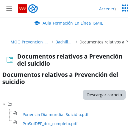
Salta al contenido principal
Ser
Aula_Formación_En Línea_ISMIE
Acceder
)
Ed
Panel lateral
Aula Virtual de EducaMadrid:
Aula_Formación_En Línea_ISMIE
MOC_Prevencion_22_23 ABIERTO
Bachillerato y FP
Documentos relativos a Prevención
del suicidio
Documentos relativos a Prevención del
suicidio
Requisitos de finalización
Descargar carpeta
Ponencia Dia mundial Suicidio.pdf
ProSuiDEF_doc_completo.pdf