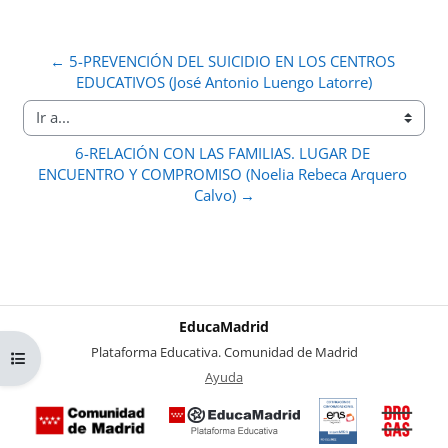
← 5-PREVENCIÓN DEL SUICIDIO EN LOS CENTROS 
EDUCATIVOS (José Antonio Luengo Latorre)
Ir a...
6-RELACIÓN CON LAS FAMILIAS. LUGAR DE 
ENCUENTRO Y COMPROMISO (Noelia Rebeca Arquero 
Calvo) →
EducaMadrid
-
Plataforma Educativa. Comunidad de Madrid
Abrir índice del curso
-
Ayuda
(en ventana nueva)
Certificación
Buzó
de
anóni
conformidad
del Pl
con el
Region