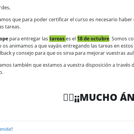
rdes,
mos que para poder certificar el curso es necesario haber c
as tareas.
tope
para entregar las
tareas
es el
18 de octubre
. Somos co
o os animamos a que vayáis entregando las tareas en estos d
back y consejo para que os sirva para mejorar vuestras aul
mos también que estamos a vuestra disposición a través de 
o.
🐱‍🏍¡¡MUCHO Á
enida!!