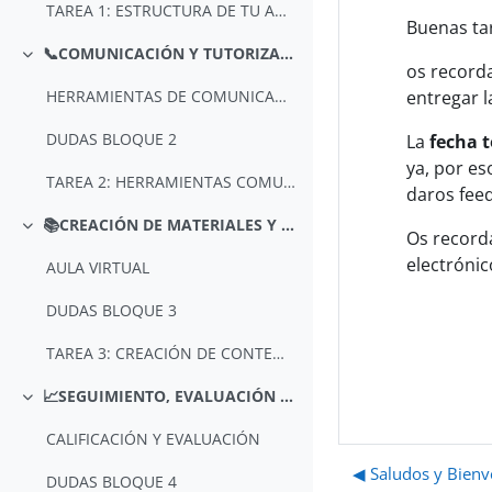
TAREA 1: ESTRUCTURA DE TU AULA VIRTUAL
Buenas ta
📞COMUNICACIÓN Y TUTORIZACIÓN
Colapsar
os recorda
entregar l
HERRAMIENTAS DE COMUNICACIÓN Y TUTORIZACIÓN
DUDAS BLOQUE 2
La
fecha 
ya, por es
TAREA 2: HERRAMIENTAS COMUNICACIÓN
daros feed
📚CREACIÓN DE MATERIALES Y ACTIVIDADES CURRICULARES
Colapsar
Os recorda
electrónic
AULA VIRTUAL
DUDAS BLOQUE 3
TAREA 3: CREACIÓN DE CONTENIDOS
📈SEGUIMIENTO, EVALUACIÓN Y AUTOEVALUACIÓN
Colapsar
CALIFICACIÓN Y EVALUACIÓN
◀︎ Saludos y Bienv
DUDAS BLOQUE 4