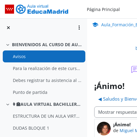
Salta al contenido principal
Página Principal
Aula_Formación_En Línea_ISMIE
Aula Virtual de Educa
Aula_Formación_E
BIENVENIDOS AL CURSO DE AULA VIRTUAL PARA BACHILLERATO A DISTANCIA Y SEMIPRESENCIAL
Colapsar
Avisos
Para la realización de este curso es obligatorio q...
Debes registrar tu asistencia al inicio y fin de c...
¡Ánimo!
Punto de partida
◀︎ Saludos y Bienv
👩‍🏫AULA VIRTUAL BACHILLERATO ADULTOS
Colapsar
Mostrar modo
ESTRUCTURA DE UN AULA VIRTUAL PARA BACHILLERATO DE ADULTOS
¡Ánimo!
Número de 
DUDAS BLOQUE 1
de
Miguel M