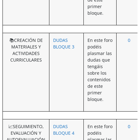
primer
bloque.
📚CREACIÓN DE
DUDAS
En este foro
0
MATERIALES Y
BLOQUE 3
podéis
ACTIVIDADES
plasmar las
CURRICULARES
dudas que
tengáis
sobre los
contenidos
de este
primer
bloque.
📈SEGUIMIENTO,
DUDAS
En este foro
0
EVALUACIÓN Y
BLOQUE 4
podéis
AUTOEVALUACIÓN
plasmar las