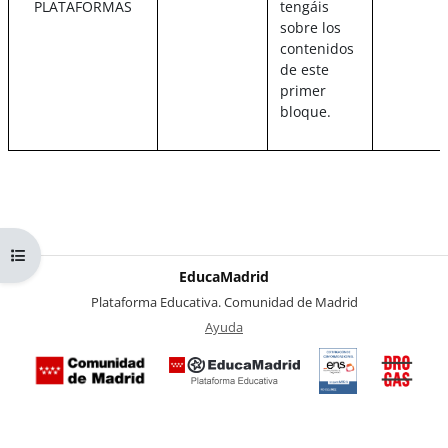
PLATAFORMAS
tengáis
sobre los
contenidos
de este
primer
bloque.
Abrir índice del curso
EducaMadrid
-
Plataforma Educativa. Comunidad de Madrid
-
Ayuda
(en ventana nueva)
Certificación
Buzó
de
anóni
conformidad
del Pl
con el
Region
Esquema
contra 
Nacional de
Drogas
Seguridad
la
(categoría
Comuni