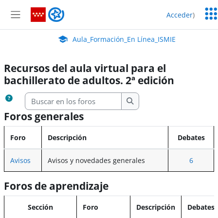
Salta al contenido principal
Serv
Aula_Formación_En Línea_ISMIE
Acceder
)
Edu
Panel lateral
Aula Virtual de EducaMadrid:
Aula_Formación_En Línea_ISMIE
Recursos del aula virtual para el
bachillerato de adultos. 2ª edición
Buscar en los foros
Buscar en los foros
Foros generales
Foro
Descripción
Debates
Avisos
Avisos y novedades generales
6
Foros de aprendizaje
Sección
Foro
Descripción
Debates