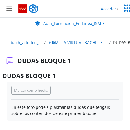
Salta al contenido principal
Ser
Aula_Formación_En Línea_ISMIE
Acceder
)
Ed
Panel lateral
Aula Virtual de EducaMadrid:
Aula_Formación_En Línea_ISMIE
bach_adultos_2edición
👩‍🏫AULA VIRTUAL BACHILLERATO ADULTOS
DUDAS BLOQUE 1
DUDAS BLOQUE 1
Requisitos de finalización
Marcar como hecha
En este foro podéis plasmar las dudas que tengáis
sobre los contenidos de este primer bloque.