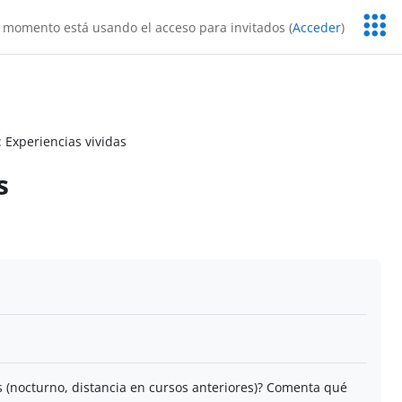
Servic
 momento está usando el acceso para invitados (
Acceder
)
Educa
 Experiencias vividas
s
s (nocturno, distancia en cursos anteriores)? Comenta qué