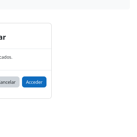
ar
cados.
ancelar
Acceder