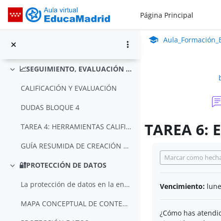
Salta al contenido principal
AULA VIRTUAL
Página Principal
Aula_Formación_En Línea_ISMIE
DUDAS BLOQUE 3
Aula Virtual de Educa
Aula_Formación_E
TAREA 3: CREACIÓN DE CONTENIDOS
📈SEGUIMIENTO, EVALUACIÓN Y AUTOEVALUACIÓN
Colapsar
CALIFICACIÓN Y EVALUACIÓN
DUDAS BLOQUE 4
TAREA 6: E
TAREA 4: HERRAMIENTAS CALIFICACIÓN Y EVALUACIÓN
GUÍA RESUMIDA DE CREACIÓN DE RÚBRICAS
Requisitos de final
Marcar como hech
🔐PROTECCIÓN DE DATOS
Colapsar
La protección de datos en la enseñanza semipresenc...
Vencimiento:
lune
MAPA CONCEPTUAL DE CONTENIDOS DEL MÓDULO PROTECCIÓ...
¿Cómo has atendid