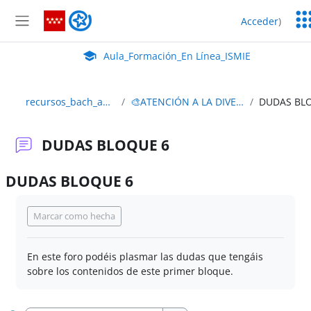
Salta al contenido principal
Ser
Aula_Formación_En Línea_ISMIE
Acceder
)
Ed
Panel lateral
Aula Virtual de EducaMadrid:
Aula_Formación_En Línea_ISMIE
recursos_bach_ad_2023
🎨ATENCIÓN A LA DIVERSIDAD
DUDAS BLOQUE 6
DUDAS BLOQUE 6
Requisitos de finalización
Marcar como hecha
En este foro podéis plasmar las dudas que tengáis
sobre los contenidos de este primer bloque.