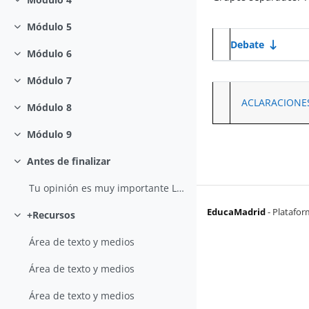
Colapsar
Módulo 5
Colapsar
Debate
Módulo 6
Estado
Colapsar
Mostrando 1
Módulo 7
Colapsar
ACLARACIONE
Módulo 8
Colapsar
Módulo 9
Colapsar
Antes de finalizar
Colapsar
Tu opinión es muy importante Llegamos al final del...
EducaMadrid
-
Platafor
+Recursos
Colapsar
Área de texto y medios
Área de texto y medios
Área de texto y medios