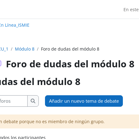
En este
Madrid:
n Línea_ISMIE
EU_1
Módulo 8
Foro de dudas del módulo 8
Foro de dudas del módulo 8
udas del módulo 8
ización
ros
Añadir un nuevo tema de debate
Buscar en los foros
n debate porque no es miembro de ningún grupo.
dos los participantes