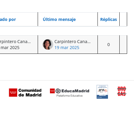
ado por
Último mensaje
Réplicas
Acci
Carpintero Cana, Agustina
Carpintero Cana, Agustina
0
 mar 2025
19 mar 2025
Certificación
Buzón
de
anónimo
conformidad
del Plan
con el
Regional