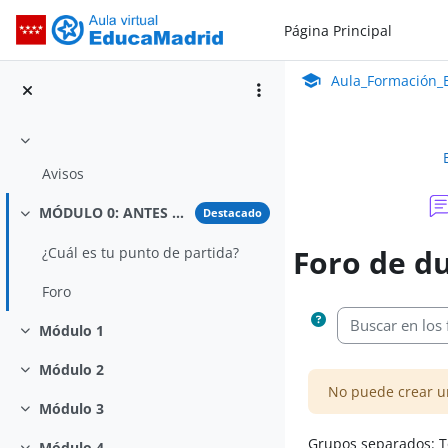
Salta al contenido principal
Página Principal
Aula_Formación_En Línea_ISMIE
Aula Virtual de Educa
Aula_Formación_E
Colapsar
Avisos
MÓDULO 0: ANTES DE EMPEZAR
Destacado
Colapsar
Foro de d
¿Cuál es tu punto de partida?
Foro
Requisitos de final
Buscar en los fo
Módulo 1
Colapsar
Módulo 2
Colapsar
No puede crear u
Módulo 3
Colapsar
Grupos separados: To
Módulo 4