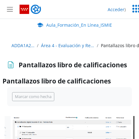
Salta al contenido principal
Ser
Aula_Formación_En Línea_ISMIE
Acceder
)
Ed
Panel lateral
Aula Virtual de EducaMadrid:
Aula_Formación_En Línea_ISMIE
ADDA1A2PPRATS
Área 4 - Evaluación y Retroalimentación
Pantallazos libro de calificaciones
Pantallazos libro de calificaciones
Requisitos de finalización
Marcar como hecha