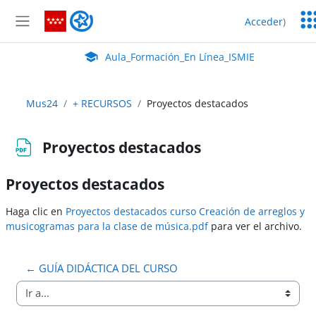
Salta al contenido principal
Ser
Aula_Formación_En Línea_ISMIE
Acceder
)
Ed
Panel lateral
Aula Virtual de EducaMadrid:
Aula_Formación_En Línea_ISMIE
Mus24
+ RECURSOS
Proyectos destacados
Proyectos destacados
Proyectos destacados
Requisitos de finalización
Haga clic en
Proyectos destacados curso Creación de arreglos y
musicogramas para la clase de música.pdf
para ver el archivo.
← GUÍA DIDÁCTICA DEL CURSO
Ir a...