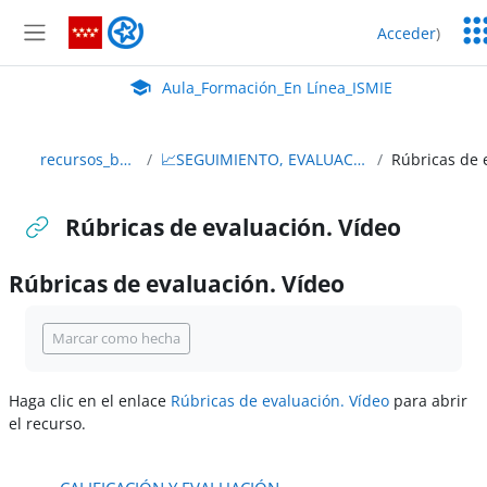
Salta al contenido principal
Ser
Aula_Formación_En Línea_ISMIE
Acceder
)
Ed
Panel lateral
Aula Virtual de EducaMadrid:
Aula_Formación_En Línea_ISMIE
recursos_bach_ad_2023
📈SEGUIMIENTO, EVALUACIÓN Y AUTOEVALUACIÓN
Rúbricas de evaluación. Vídeo
Rúbricas de evaluación. Vídeo
Requisitos de finalización
Marcar como hecha
Haga clic en el enlace
Rúbricas de evaluación. Vídeo
para abrir
el recurso.