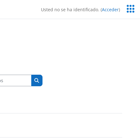
Servic
Usted no se ha identificado. (
Acceder
)
Educa
Buscar cursos