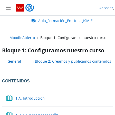
Salta al contenido principal
Aula_Formación_En Línea_ISMIE
Acceder
)
Panel lateral
Aula Virtual de EducaMadrid:
Aula_Formación_En Línea_ISMIE
MoodleAbierto
Bloque 1: Configuramos nuestro curso
Bloque 1: Configuramos nuestro curso
Perfilado de sección
←
General
→
Bloque 2: Creamos y publicamos contenidos
CONTENIDOS
Libro
1.A. Introducción
Libro
1.B. Navegar por Moodle