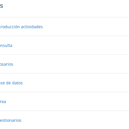
OS
Página
ntroducción actividades
Libro
onsulta
Lección
losarios
Libro
ase de datos
Libro
area
Libro
uestionarios