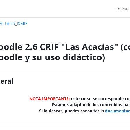
En este
Madrid:
n Línea_ISMIE
odle 2.6 CRIF "Las Acacias" (
odle y su uso didáctico)
do de sección
eral
NOTA IMPORTANTE:
este curso se corresponde con
Estamos adaptando los contenidos para
Si lo deseas, puedes consultar la
documentaci