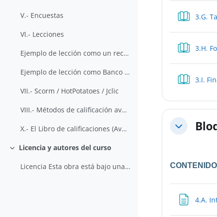
V.- Encuestas
3.G. Ta
VI.- Lecciones
3.H. F
Ejemplo de lección como un recurso de lectura con diferentes itinerarios: El Renacimiento
Ejemplo de lección como Banco de preguntas: Antonio Machado: Vida y obra
3.I. Fi
VII.- Scorm / HotPotatoes / Jclic
VIII.- Métodos de calificación avanzados: Rúbricas y Guía de Evaluación
Blo
Colapsar
X.- El Libro de calificaciones (Avanzado)
Licencia y autores del curso
Colapsar
CONTENID
Licencia Esta obra está bajo una licencia de Creat...
4.A. I