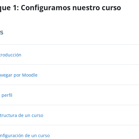
que 1: Configuramos nuestro curso
OS
Libro
ntroducción
Libro
avegar por Moodle
Libro
 perfil
Libro
structura de un curso
Libro
onfiguración de un curso