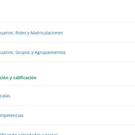
Libro
suarios: Roles y Matriculaciones
Libro
suarios: Grupos y Agrupamientos
ción y calificación
Libro
scalas
Libro
ompetencias
Libro
alificando actividades y tareas