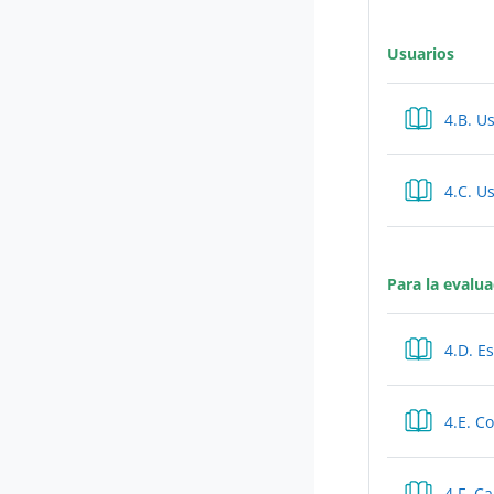
Usuarios
4.B. U
4.C. U
Para la evalua
4.D. E
4.E. C
4.F. C