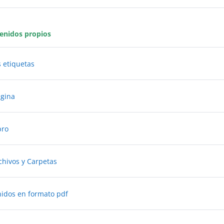
enidos propios
Paquete de contenido IMS
s etiquetas
Libro
ágina
bro
Libro
rchivos y Carpetas
Carpeta
idos en formato pdf