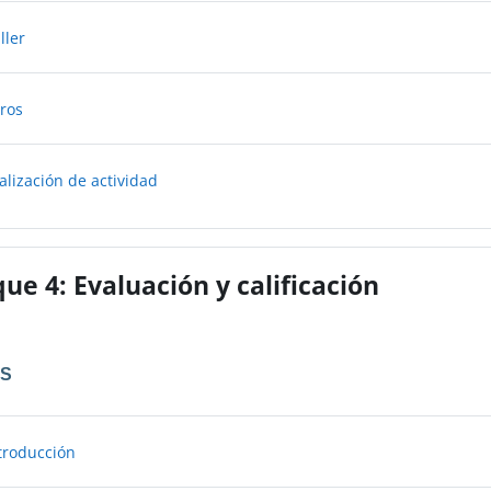
Libro
ller
Libro
oros
Libro
nalización de actividad
que 4: Evaluación y calificación
OS
Página
ntroducción