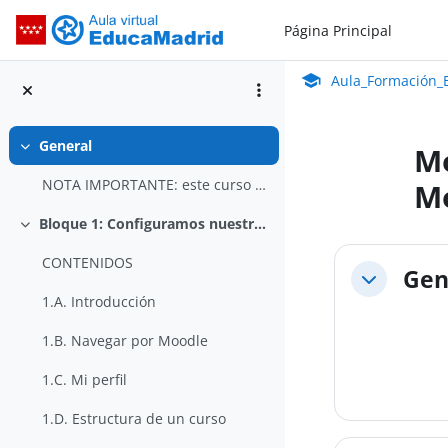
Salta al contenido principal
Página Principal
Aula_Formación_En Línea_ISMIE
Aula Virtual de Educa
Aula_Formación_E
General
Mo
Colapsar
NOTA IMPORTANTE: este curso se corresponde con la ...
Mo
Bloque 1: Configuramos nuestro curso
Colapsar
Perfila
CONTENIDOS
Gen
Colapsar
1.A. Introducción
1.B. Navegar por Moodle
1.C. Mi perfil
1.D. Estructura de un curso