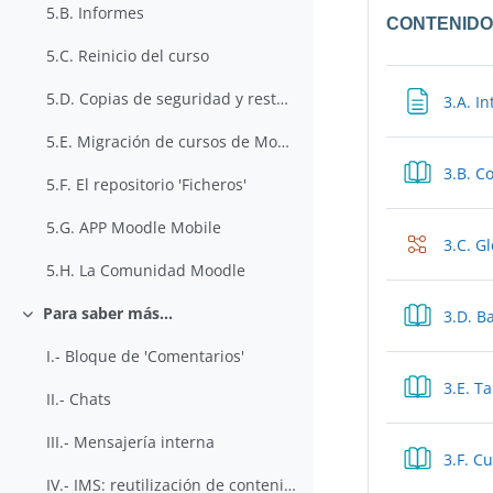
5.B. Informes
CONTENID
5.C. Reinicio del curso
5.D. Copias de seguridad y restauración de cursos
3.A. I
5.E. Migración de cursos de Moodle 1.9 a Moodle 2.6
3.B. C
5.F. El repositorio 'Ficheros'
5.G. APP Moodle Mobile
3.C. G
5.H. La Comunidad Moodle
Para saber más...
3.D. B
Colapsar
I.- Bloque de 'Comentarios'
3.E. T
II.- Chats
III.- Mensajería interna
3.F. C
IV.- IMS: reutilización de contenidos (eXeLearning, Agrega,..)