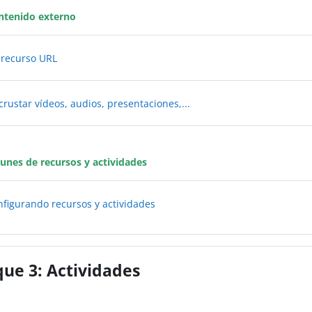
ntenido externo
Libro
l recurso URL
Libro
ncrustar vídeos, audios, presentaciones,...
nes de recursos y actividades
Libro
onfigurando recursos y actividades
que 3: Actividades