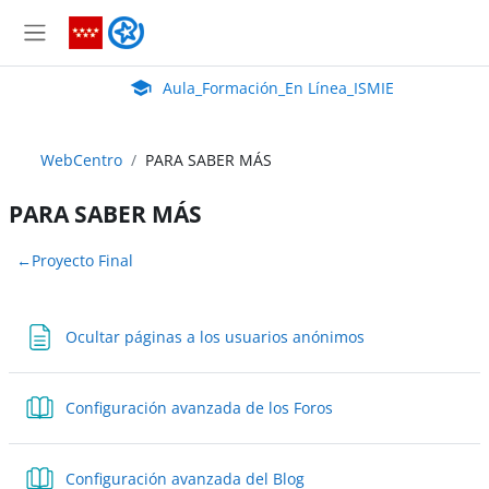
Salta al contenido principal
Aula_Formación_En Línea_ISMIE
Panel lateral
Aula Virtual de EducaMadrid:
Aula_Formación_En Línea_ISMIE
WebCentro
PARA SABER MÁS
PARA SABER MÁS
Perfilado de sección
←
Proyecto Final
Ocultar páginas a los usuarios anónimos
Libro
Configuración avanzada de los Foros
Libro
Configuración avanzada del Blog