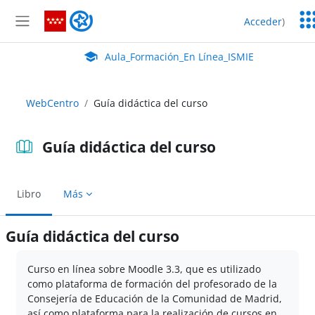
Salta al contenido principal
Ser
Aula_Formación_En Línea_ISMIE
Acceder
)
Ed
Panel lateral
Aula Virtual de EducaMadrid:
Aula_Formación_En Línea_ISMIE
WebCentro
Guía didáctica del curso
Guía didáctica del curso
Libro
Más
Guía didáctica del curso
Requisitos de finalización
Curso en línea sobre Moodle 3.3, que es utilizado
como plataforma de formación del profesorado de la
Consejería de Educación de la Comunidad de Madrid,
así como plataforma para la realización de cursos en