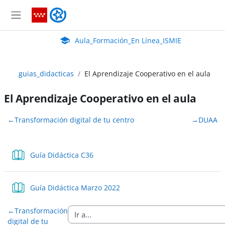
Salta al contenido principal
Aula_Formación_En Línea_ISMIE
Panel lateral
Aula Virtual de EducaMadrid:
Aula_Formación_En Línea_ISMIE
guias_didacticas
El Aprendizaje Cooperativo en el aula
El Aprendizaje Cooperativo en el aula
Perfilado de sección
←
Transformación digital de tu centro
→
DUAA
Libro
Guía Didáctica C36
Libro
Guía Didáctica Marzo 2022
←
Transformación
digital de tu