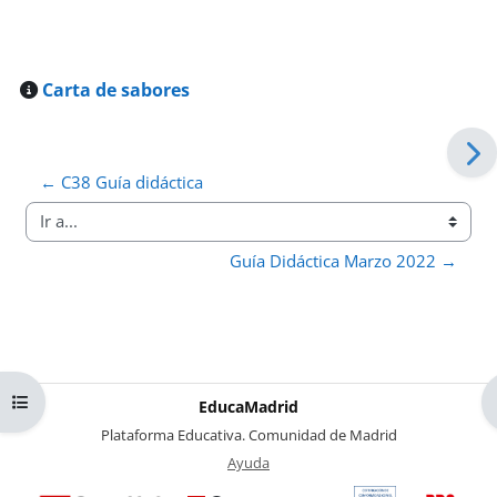
Carta de sabores
← C38 Guía didáctica
Ir a...
Guía Didáctica Marzo 2022 →
Abrir índice del curso
EducaMadrid
-
Plataforma Educativa. Comunidad de Madrid
-
Ayuda
(en ventana nueva)
Certificación
Buzó