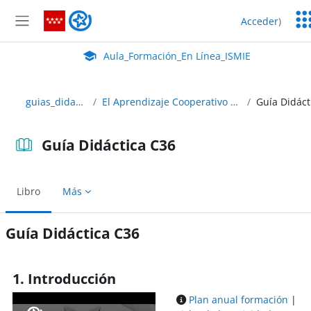
Salta al contenido principal
Ser
Aula_Formación_En Línea_ISMIE
Acceder
)
Ed
Panel lateral
Aula Virtual de EducaMadrid:
Aula_Formación_En Línea_ISMIE
guias_didacticas
El Aprendizaje Cooperativo en el aula
Guía Didáctica C36
Libro
Más
Guía Didáctica C36
Requisitos de finalización
1. Introducción
Plan anual formación
|