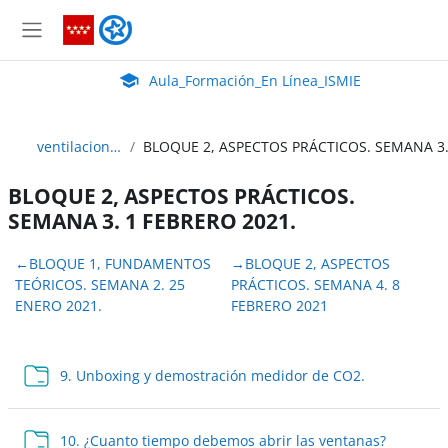
Salta al contenido principal
Aula_Formación_En Línea_ISMIE
Panel lateral
Aula Virtual de EducaMadrid:
Aula_Formación_En Línea_ISMIE
ventilacion-2021
BLOQUE 2, ASPECTOS PRÁCTICOS.
SEMANA 3. 1 FEBRERO 2021.
Perfilado de sección
←
BLOQUE 1, FUNDAMENTOS
→
BLOQUE 2, ASPECTOS
TEÓRICOS. SEMANA 2. 25
PRÁCTICOS. SEMANA 4. 8
ENERO 2021.
FEBRERO 2021
Carpeta
9. Unboxing y demostración medidor de CO2.
Carpeta
10. ¿Cuanto tiempo debemos abrir las ventanas?