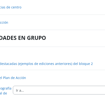
Libro
cias de centro
Libro
acción
DADES EN GRUPO
destacadas (ejemplos de ediciones anteriores) del bloque 2
Tarea
el Plan de Acción
iografía
al de