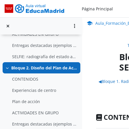
Bloque 1. Radiografía del estado actual de nuestro centro
Salta al contenido principal
Colapsar
Página Principal
Aula_Formación_En Línea_ISMIE
CONTENIDOS
Aula Virtual de Educa
Estado actual de nuestro centro
Aula_Formación_E
ACTIVIDADES EN GRUPO
Entregas destacadas (ejemplos de ediciones anterio...
Bl
SELFIE: radiografía del estado actual de nuestro centro
SE
Bloque 2. Diseño del Plan de Acción (Cómo hacer SELFIE)
Colapsar
Perfila
CONTENIDOS
◀︎
Bloque 1. Radi
Experiencias de centro
Plan de acción
ACTIVIDADES EN GRUPO
CONTE
Entregas destacadas (ejemplos de ediciones anterio...