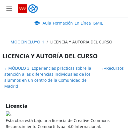
Salta al contenido principal
Aula_Formación_En Línea_ISMIE
Panel lateral
Aula Virtual de EducaMadrid:
Aula_Formación_En Línea_ISMIE
MOOCINCLUYO_1
LICENCIA Y AUTORÍA DEL CURSO
LICENCIA Y AUTORÍA DEL CURSO
Perfilado de sección
←
MÓDULO 3. Experiencias prácticas sobre la
→
+Recursos
atención a las diferencias individuales de los
alumnos en un centro de la Comunidad de
Madrid
Licencia
Esta obra está bajo una licencia de Creative Commons
Reconocimiento-CompartirIgual 4.0 Internacional.