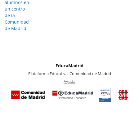
alumnos en
un centro
de la
Comunidad
de Madrid
EducaMadrid
-
Plataforma Educativa. Comunidad de Madrid
-
Ayuda
(en ventana nueva)
Certificación
Buzó
de
anóni
conformidad
del Pl
con el
Region
Esquema
contra 
Nacional de
Drogas
Seguridad
la
(categoría
Comuni
MEDIA). El
de Mad
documento
se abrirá en
ventana
nueva.