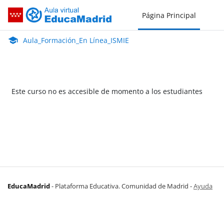
Salta al contenido principal
Página Principal
Aula_Formación_En Línea_ISMIE
Aula Virtual de EducaMadrid:
Aula_Formación_En Línea_ISMIE
Este curso no es accesible de momento a los estudiantes
EducaMadrid
-
Plataforma Educativa. Comunidad de Madrid
-
Ayuda
(en