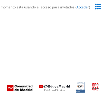
Servic
 momento está usando el acceso para invitados (
Acceder
)
Educa
Certificación
Buzón
de
anónimo