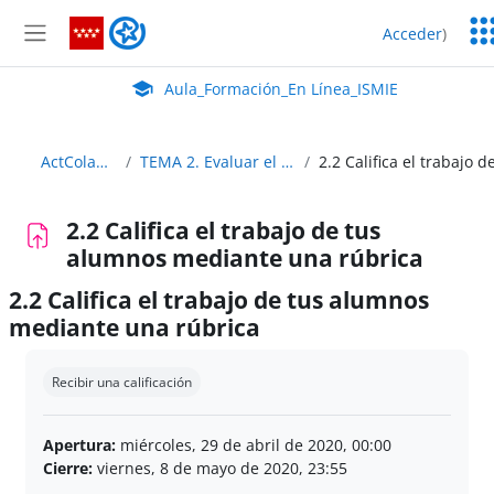
Salta al contenido principal
Ser
Aula_Formación_En Línea_ISMIE
Acceder
)
Ed
Panel lateral
Aula Virtual de EducaMadrid:
Aula_Formación_En Línea_ISMIE
ActColaborativaDigital
TEMA 2. Evaluar el trabajo en equipo. Rúbricas
2.2 Califica el trabajo de tus
alumnos mediante una rúbrica
2.2 Califica el trabajo de tus alumnos
mediante una rúbrica
Requisitos de finalización
Recibir una calificación
Apertura:
miércoles, 29 de abril de 2020, 00:00
Cierre:
viernes, 8 de mayo de 2020, 23:55