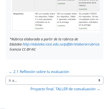
*Rúbrica elaborada a partir de la rúbrica de
Eduteka
http://eduteka.icesi.edu.co/pdfdir/elaborarrubricas.pdf
c
licencia
CC-BY-NC
← 2.1 Reflexión sobre tu evaluación
Ir a...
Proyecto final. TALLER de coevaluación →