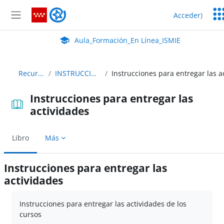
Salta al contenido principal
Ser
Aula_Formación_En Línea_ISMIE
Acceder
)
Ed
Panel lateral
Aula Virtual de EducaMadrid:
Aula_Formación_En Línea_ISMIE
Recursos
INSTRUCCIONES
Instrucciones para entregar las
actividades
Libro
Más
Instrucciones para entregar las
actividades
Requisitos de finalización
Instrucciones para entregar las actividades de los
cursos