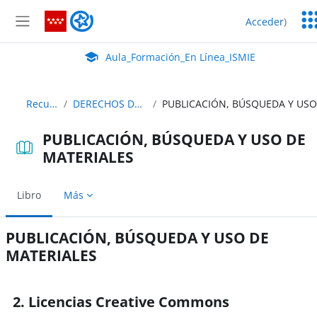
Salta al contenido principal
Ser
Aula_Formación_En Línea_ISMIE
Acceder
)
Ed
Panel lateral
Aula Virtual de EducaMadrid:
Aula_Formación_En Línea_ISMIE
Recursos
DERECHOS DE AUTOR
PUBLICACIÓN, BÚSQUEDA Y USO DE
MATERIALES
Libro
Más
PUBLICACIÓN, BÚSQUEDA Y USO DE
MATERIALES
Requisitos de finalización
2. Licencias Creative Commons