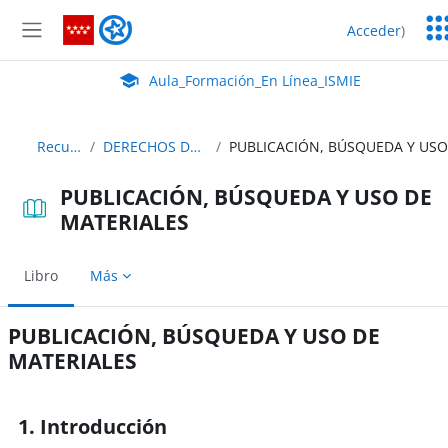
Salta al contenido principal
Ser
Aula_Formación_En Línea_ISMIE
Acceder
)
Ed
Panel lateral
Aula Virtual de EducaMadrid:
Aula_Formación_En Línea_ISMIE
Recursos
DERECHOS DE AUTOR
PUBLICACIÓN, BÚSQUEDA Y USO DE
MATERIALES
Libro
Más
PUBLICACIÓN, BÚSQUEDA Y USO DE
MATERIALES
Requisitos de finalización
1. Introducción