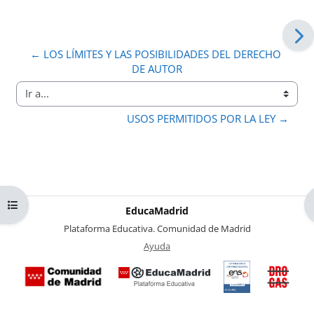
← LOS LÍMITES Y LAS POSIBILIDADES DEL DERECHO 
DE AUTOR
Ir a...
USOS PERMITIDOS POR LA LEY →
Abrir índice del curso
EducaMadrid
-
Plataforma Educativa. Comunidad de Madrid
-
Ayuda
(en ventana nueva)
Certificación
Buzó
de
anóni
conformidad
del Pl
con el
Region
Esquema
contra 
Nacional de
Drogas