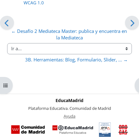
WCAG 1.0
← Desafío 2 Mediateca Master: publica y encuentra en 
la Mediateca
Ir a...
3B. Herramientas: Blog, Formulario, Slider, ... →
Abrir índice del curso
EducaMadrid
-
Plataforma Educativa. Comunidad de Madrid
-
Ayuda
(en ventana nueva)
Certificación
Buzó
de
anóni
conformidad
del Pl
con el
Region