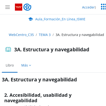
Salta al contenido principal
Ser
Aula_Formación_En Línea_ISMIE
Acceder
)
Ed
Panel lateral
Aula Virtual de EducaMadrid:
Aula_Formación_En Línea_ISMIE
WebCentro_C35
TEMA 3
3A. Estructura y navegabilidad
3A. Estructura y navegabilidad
Libro
Más
3A. Estructura y navegabilidad
Requisitos de finalización
2. Accesibilidad, usabilidad y
navegabilidad