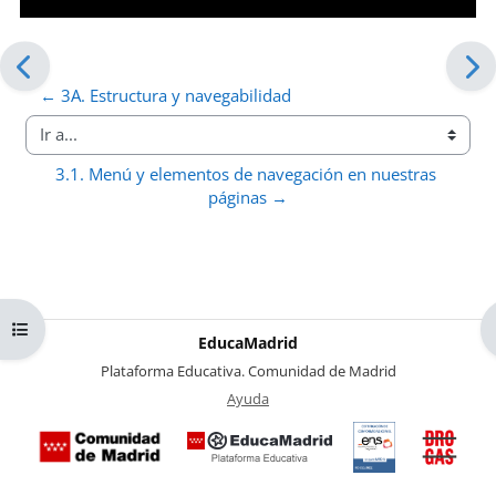
← 3A. Estructura y navegabilidad
Ir a...
3.1. Menú y elementos de navegación en nuestras 
páginas →
Abrir índice del curso
EducaMadrid
-
Plataforma Educativa. Comunidad de Madrid
-
Ayuda
(en ventana nueva)
Certificación
Buzó
de
anóni
conformidad
del Pl
con el
Region
Esquema
contra 
Nacional de