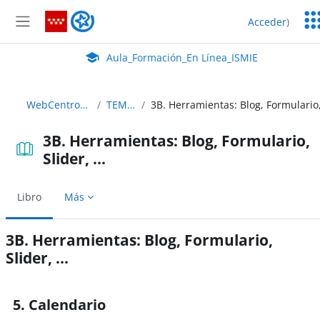
Salta al contenido principal
Ser
Aula_Formación_En Línea_ISMIE
Acceder
)
Ed
Panel lateral
Aula Virtual de EducaMadrid:
Aula_Formación_En Línea_ISMIE
WebCentro_C35
TEMA 3
3B. Herramientas: Blog, Formulario,
Slider, ...
Libro
Más
3B. Herramientas: Blog, Formulario,
Slider, ...
Requisitos de finalización
5. Calendario