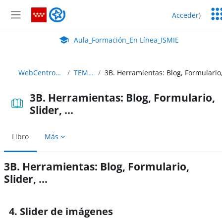
Salta al contenido principal
Ser
Aula_Formación_En Línea_ISMIE
Acceder
)
Ed
Panel lateral
Aula Virtual de EducaMadrid:
Aula_Formación_En Línea_ISMIE
WebCentro_C35
TEMA 3
3B. Herramientas: Blog, Formulario,
Slider, ...
Libro
Más
3B. Herramientas: Blog, Formulario,
Slider, ...
Requisitos de finalización
4. Slider de imágenes