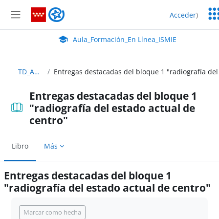
Salta al contenido principal
Ser
Aula_Formación_En Línea_ISMIE
Acceder
)
Ed
Panel lateral
Aula Virtual de EducaMadrid:
Aula_Formación_En Línea_ISMIE
TD_Abierto
Entregas destacadas del bloque 1
"radiografía del estado actual de
centro"
Libro
Más
Entregas destacadas del bloque 1
"radiografía del estado actual de centro"
Requisitos de finalización
Marcar como hecha