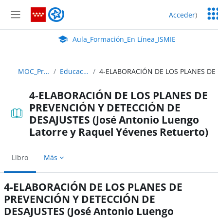
Salta al contenido principal
Ser
Aula_Formación_En Línea_ISMIE
Acceder
)
Ed
Panel lateral
Aula Virtual de EducaMadrid:
Aula_Formación_En Línea_ISMIE
MOC_Prevencion_22_23 ABIERTO
Educación Secundaria Obligatoria
4-ELABORACIÓN DE LOS PLANES DE
PREVENCIÓN Y DETECCIÓN DE
DESAJUSTES (José Antonio Luengo
Latorre y Raquel Yévenes Retuerto)
Libro
Más
4-ELABORACIÓN DE LOS PLANES DE
PREVENCIÓN Y DETECCIÓN DE
DESAJUSTES (José Antonio Luengo