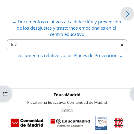
← Documentos relativos a La detección y prevención 
de los desajustes y trastornos emocionales en el 
centro educativo
Ir a...
Documentos relativos a los Planes de Prevención →
Abrir índice del curso
EducaMadrid
-
Plataforma Educativa. Comunidad de Madrid
-
Ayuda
(en ventana nueva)
Certificación
Buzó
de
anóni
conformidad
del Pl
con el
Region
Esquema
contra 