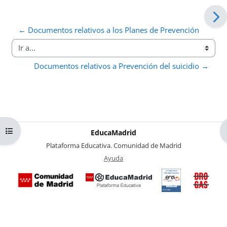
← Documentos relativos a los Planes de Prevención
Ir a...
Documentos relativos a Prevención del suicidio →
Abrir índice del curso
EducaMadrid
-
Plataforma Educativa. Comunidad de Madrid
-
Ayuda
(en ventana nueva)
Certificación
Buzó
de
anóni
conformidad
del Pl
con el
Region
Esquema
contra 
Nacional de
Drogas
Seguridad
la
(categoría
Comuni
MEDIA). El
de Mad
documento