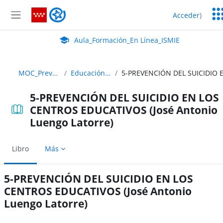
Salta al contenido principal
Ser
Aula_Formación_En Línea_ISMIE
Acceder
)
Ed
Panel lateral
Aula Virtual de EducaMadrid:
Aula_Formación_En Línea_ISMIE
MOC_Prevencion_22_23 ABIERTO
Educación Secundaria Obligatoria
5-PREVENCIÓN DEL SUICIDIO EN LOS
CENTROS EDUCATIVOS (José Antonio
Luengo Latorre)
Libro
Más
5-PREVENCIÓN DEL SUICIDIO EN LOS
CENTROS EDUCATIVOS (José Antonio
Luengo Latorre)
Requisitos de finalización