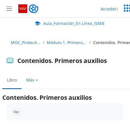
Salta al contenido principal
Ser
Aula_Formación_En Línea_ISMIE
Acceder
)
Ed
Panel lateral
Aula Virtual de EducaMadrid:
Aula_Formación_En Línea_ISMIE
MOC_ProtecAuxil_23
Módulo 1. Primeros auxilios
Contenidos. Primeros auxilios
Libro
Más
Contenidos. Primeros auxilios
Requisitos de finalización
Ver