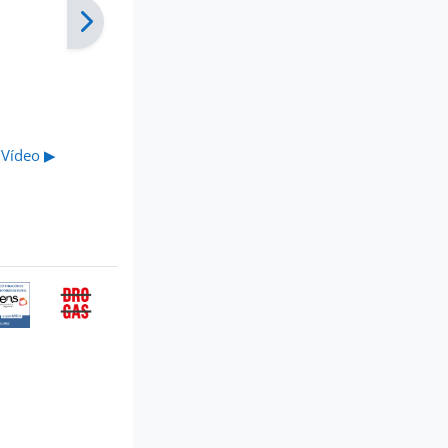
 Vídeo ▶︎
ertificación
Buzón
e
anónimo
onformidad
del Plan
on el
Regional