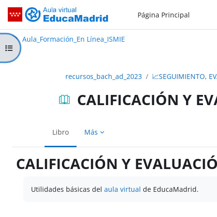
Salta al contenido principal
Página Principal
Aula_Formación_En Línea_ISMIE
Aula Virtual de EducaMadrid:
Aula_Formación_En Línea_ISMIE
Abrir índice del curso
recursos_bach_ad_2023
📈SEGUIMIENTO, E
CALIFICACIÓN Y E
Libro
Más
CALIFICACIÓN Y EVALUACI
Requisitos de finalización
Utilidades básicas del
aula virtual
de EducaMadrid.