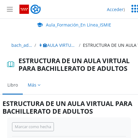
Salta al contenido principal
Ser
Aula_Formación_En Línea_ISMIE
Acceder
)
Ed
Panel lateral
Aula Virtual de EducaMadrid:
Aula_Formación_En Línea_ISMIE
bach_adultos_2edición
👩‍🏫AULA VIRTUAL BACHILLERATO ADULTOS
ESTRUCTURA DE UN AULA VIRTUAL
PARA BACHILLERATO DE ADULTOS
Libro
Más
ESTRUCTURA DE UN AULA VIRTUAL PARA
BACHILLERATO DE ADULTOS
Requisitos de finalización
Marcar como hecha