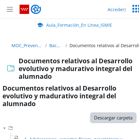
Salta al contenido principal
Ser
Aula_Formación_En Línea_ISMIE
Acceder
)
Ed
Panel lateral
Aula Virtual de EducaMadrid:
Aula_Formación_En Línea_ISMIE
MOC_Prevencion_22_23 ABIERTO
Bachillerato y FP
Documentos relativos al Desarrollo
evolutivo y madurativo integral del
alumnado
Documentos relativos al Desarrollo
evolutivo y madurativo integral del
alumnado
Requisitos de finalización
Descargar carpeta