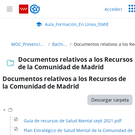
Salta al contenido principal
Ser
Aula_Formación_En Línea_ISMIE
Acceder
)
Ed
Panel lateral
Aula Virtual de EducaMadrid:
Aula_Formación_En Línea_ISMIE
MOC_Prevencion_22_23 ABIERTO
Bachillerato y FP
Documentos relativos a los Recursos
de la Comunidad de Madrid
Documentos relativos a los Recursos de
la Comunidad de Madrid
Requisitos de finalización
Descargar carpeta
Guía de recursos de Salud Mental sept 2021.pdf
Plan Estratégico de Salud Mental de la Comunidad de