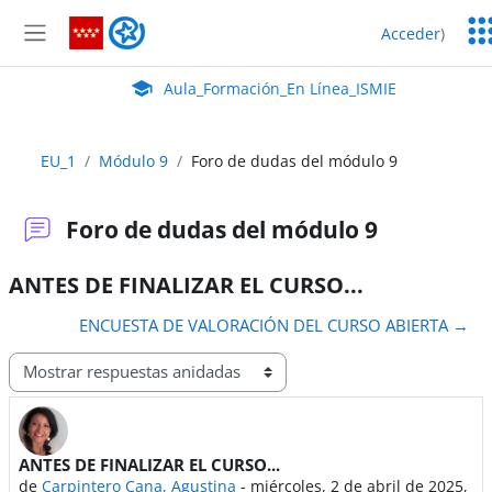
Salta al contenido principal
Ser
Aula_Formación_En Línea_ISMIE
Acceder
)
Ed
Panel lateral
Aula Virtual de EducaMadrid:
Aula_Formación_En Línea_ISMIE
EU_1
Módulo 9
Foro de dudas del módulo 9
Foro de dudas del módulo 9
ANTES DE FINALIZAR EL CURSO...
ENCUESTA DE VALORACIÓN DEL CURSO ABIERTA →
Mostrar modo
ANTES DE FINALIZAR EL CURSO...
Número de respuestas: 0
de
Carpintero Cana, Agustina
-
miércoles, 2 de abril de 2025,