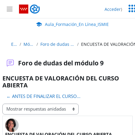
Salta al contenido principal
Ser
Aula_Formación_En Línea_ISMIE
Acceder
)
Ed
Panel lateral
Aula Virtual de EducaMadrid:
Aula_Formación_En Línea_ISMIE
EU_1
Módulo 9
Foro de dudas del módulo 9
Foro de dudas del módulo 9
ENCUESTA DE VALORACIÓN DEL CURSO
ABIERTA
← ANTES DE FINALIZAR EL CURSO...
Mostrar modo
ENCUESTA DE VALORACIÓN DEL CURSO ABIERTA
Número de respuestas: 0