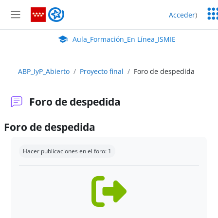
Salta al contenido principal
Ser
Aula_Formación_En Línea_ISMIE
Acceder
)
Ed
Panel lateral
Aula Virtual de EducaMadrid:
Aula_Formación_En Línea_ISMIE
ABP_IyP_Abierto
Proyecto final
Foro de despedida
Foro de despedida
Foro de despedida
Requisitos de finalización
Hacer publicaciones en el foro: 1