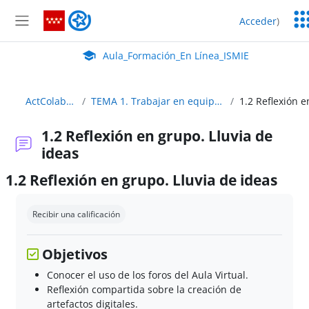
Salta al contenido principal
Ser
Aula_Formación_En Línea_ISMIE
Acceder
)
Ed
Panel lateral
Aula Virtual de EducaMadrid:
Aula_Formación_En Línea_ISMIE
ActColaborativaDigital
TEMA 1. Trabajar en equipo: colaborar, compartir y co-crear
1.2 Reflexión en grupo. Lluvia de
ideas
1.2 Reflexión en grupo. Lluvia de ideas
Requisitos de finalización
Recibir una calificación
Objetivos
Conocer el uso de los foros del Aula Virtual.
Reflexión compartida sobre la creación de
artefactos digitales.