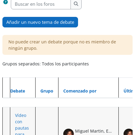
Buscar en los foros
Buscar en los foros
Añadir un nuevo tema de debate
No puede crear un debate porque no es miembro de
ningún grupo.
Grupos separados: Todos los participantes
Debate
Grupo
Comenzado por
Últi
Estado
Mostrando 1 de 1 discusiones
Vídeo
con
pautas
Miguel Martin, Eva Irene de
para