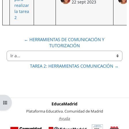
22 sept 2023
realizar
la tarea
2
← HERRAMIENTAS DE COMUNICACIÓN Y 
TUTORIZACIÓN
Ir a...
TAREA 2: HERRAMIENTAS COMUNICACIÓN →
Abrir índice del curso
EducaMadrid
-
Plataforma Educativa. Comunidad de Madrid
-
Ayuda
(en ventana nueva)
Certificación
Buzó