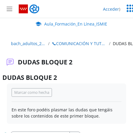
Salta al contenido principal
Ser
Aula_Formación_En Línea_ISMIE
Acceder
)
Ed
Panel lateral
Aula Virtual de EducaMadrid:
Aula_Formación_En Línea_ISMIE
bach_adultos_2edición
📞COMUNICACIÓN Y TUTORIZACIÓN
D
DUDAS BLOQUE 2
DUDAS BLOQUE 2
Requisitos de finalización
Marcar como hecha
En este foro podéis plasmar las dudas que tengáis
sobre los contenidos de este primer bloque.