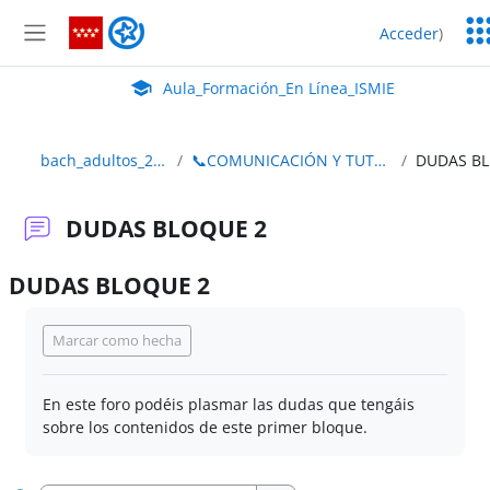
Salta al contenido principal
Ser
Aula_Formación_En Línea_ISMIE
Acceder
)
Ed
Panel lateral
Aula Virtual de EducaMadrid:
Aula_Formación_En Línea_ISMIE
bach_adultos_2edición
📞COMUNICACIÓN Y TUTORIZACIÓN
D
DUDAS BLOQUE 2
DUDAS BLOQUE 2
Requisitos de finalización
Marcar como hecha
En este foro podéis plasmar las dudas que tengáis
sobre los contenidos de este primer bloque.