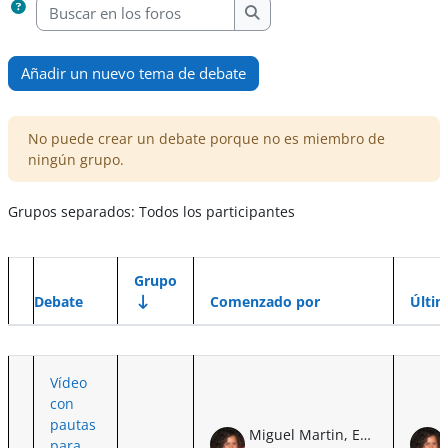
Buscar en los foros
Buscar en los foros
Añadir un nuevo tema de debate
No puede crear un debate porque no es miembro de
ningún grupo.
Grupos separados: Todos los participantes
Grupo
Debate
Comenzado por
Últi
Estado
Mostrando 1 de 1 discusiones
Vídeo
con
pautas
Miguel Martin, Eva Irene de
para