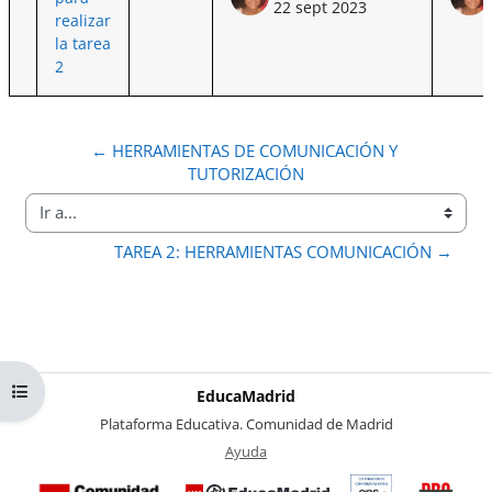
22 sept 2023
realizar
la tarea
2
← HERRAMIENTAS DE COMUNICACIÓN Y 
TUTORIZACIÓN
Ir a...
TAREA 2: HERRAMIENTAS COMUNICACIÓN →
Abrir índice del curso
EducaMadrid
-
Plataforma Educativa. Comunidad de Madrid
-
Ayuda
(en ventana nueva)
Certificación
Buzó