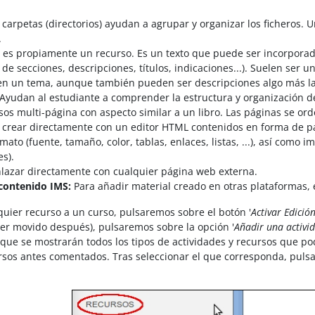
 carpetas (directorios) ayudan a agrupar y organizar los ficheros. 
.
es propiamente un recurso.
Es un texto que puede ser incorporad
de secciones, descripciones, títulos, indicaciones...). Suelen ser
en un tema, aunque también pueden ser descripciones algo más larg
 Ayudan al estudiante a comprender la estructura y organización de
os multi-página con aspecto similar a un libro. Las páginas se ord
 crear directamente con un editor HTML contenidos en forma de p
mato (fuente, tamaño, color, tablas, enlaces, listas, ...), así como
es).
lazar directamente con cualquier página web externa.
contenido IMS:
Para añadir material creado en otras plataformas, 
quier recurso a un curso, pulsaremos sobre el botón '
Activar Edició
er movido después), pulsaremos sobre la opción '
Añadir una activi
que se mostrarán todos los tipos de actividades y recursos que p
ursos antes comentados. Tras seleccionar el que corresponda, puls