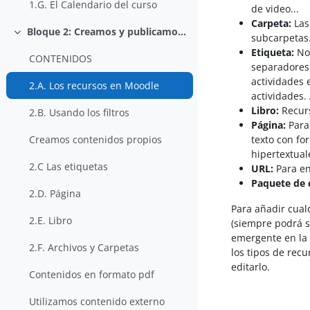
1.G. El Calendario del curso
de video...
Carpeta:
Las
Bloque 2: Creamos y publicamos contenidos
subcarpetas
Colapsar
Etiqueta:
No 
CONTENIDOS
separadores 
actividades 
2.A. Los recursos en Moodle
actividades.
Libro:
Recurs
2.B. Usando los filtros
Página:
Para
texto con for
Creamos contenidos propios
hipertextual
2.C Las etiquetas
URL:
Para en
Paquete de 
2.D. Página
Para añadir cual
2.E. Libro
(siempre podrá s
emergente en la 
2.F. Archivos y Carpetas
los tipos de rec
editarlo.
Contenidos en formato pdf
Utilizamos contenido externo