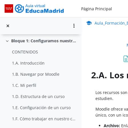
Salta al contenido principal
Página Principal
Aula_Formación_En Línea_ISMIE
General
Colapsar
Aula Virtual de Educa
Aula_Formación_E
NOTA IMPORTANTE: este curso se corresponde con la ...
Bloque 1: Configuramos nuestro curso
Colapsar
CONTENIDOS
1.A. Introducción
2.A. Los
1.B. Navegar por Moodle
Requisitos de 
1.C. Mi perfil
Los recursos son
1.D. Estructura de un curso
estudien.
1.E. Configuración de un curso
Moodle ofrece va
único, con un ic
1.F. Cómo trabajar en nuestro curso
Archivo:
Enl