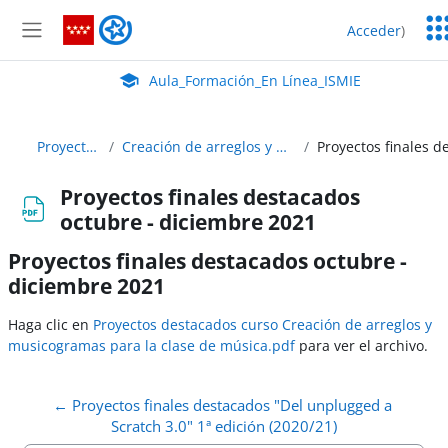
Salta al contenido principal
Ser
Aula_Formación_En Línea_ISMIE
Acceder
)
Ed
Panel lateral
Aula Virtual de EducaMadrid:
Aula_Formación_En Línea_ISMIE
Proyectos_Destacados
Creación de arreglos y musicogramas para la clase de música
Proyectos finales destacados
octubre - diciembre 2021
Proyectos finales destacados octubre -
diciembre 2021
Requisitos de finalización
Haga clic en
Proyectos destacados curso Creación de arreglos y
musicogramas para la clase de música.pdf
para ver el archivo.
← Proyectos finales destacados "Del unplugged a 
Scratch 3.0" 1ª edición (2020/21)