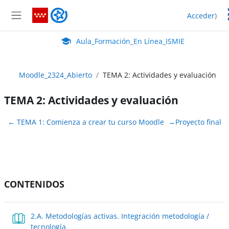
Salta al contenido principal
Aula_Formación_En Línea_ISMIE
Acceder
)
Panel lateral
Aula Virtual de EducaMadrid:
Aula_Formación_En Línea_ISMIE
Moodle_2324_Abierto
TEMA 2: Actividades y evaluación
TEMA 2: Actividades y evaluación
Perfilado de sección
←
TEMA 1: Comienza a crear tu curso Moodle
→
Proyecto final
CONTENIDOS
2.A. Metodologías activas. Integración metodología /
Libro
tecnología