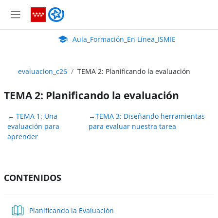
Salta al contenido principal
Aula_Formación_En Línea_ISMIE
Panel lateral
Aula Virtual de EducaMadrid:
Aula_Formación_En Línea_ISMIE
evaluacion_c26
TEMA 2: Planificando la evaluación
TEMA 2: Planificando la evaluación
Perfilado de sección
←
TEMA 1: Una
→
TEMA 3: Diseñando herramientas
evaluación para
para evaluar nuestra tarea
aprender
CONTENIDOS
Libro
Planificando la Evaluación