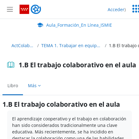
Salta al contenido principal
Ser
Aula_Formación_En Línea_ISMIE
Acceder
)
Ed
Panel lateral
Aula Virtual de EducaMadrid:
Aula_Formación_En Línea_ISMIE
ActColaborativaDigital
TEMA 1. Trabajar en equipo: colaborar, compartir y co-crear
1.B El trabajo colaborativo en el aula
Libro
Más
1.B El trabajo colaborativo en el aula
Requisitos de finalización
El aprendizaje cooperativo y el trabajo en colaboración
han sido considerados tradicionalmente una clave
educativa. Más recientemente, se ha incidido en
destacar la colaboración como una de las habilidades